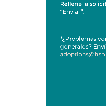
Rellene la solic
“Enviar”.
*¿Problemas con
generales? Enví
adoptions@hsn